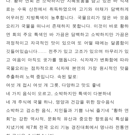
다."황하 연회"는 소박하지만 지혜로움을 담고 있는 바 식재
료는 수육 산천에서 취득하였으며 고기와 야채가 담백하게
어우러진 지방특색이 농후합니다. 국물요리가 많은 바 모음
요리가 국물을 떠나서 존재하지 못합니다. 이것이 바로 황하
연 회의 주요 특색인 바 가끔은 담백하고 소박하지만 가끔은
격정적이고 자극적인 맛이 있으며 또 어떨 때에는 달콤함이
깃들어있습니다...... 전주가 있고 고조가 있으며 마무리가 있
고 여음이 아직도 귓가를 맴돕니다. 식자재가 변화함에 따라
국물요리는 점차적으로 식자재 본연의 가장 원시적인 맛을
추출하려 노력 중입니다. 속된 말로:
여섯 개 접시 여섯 개 그릇, 다양하고 맛도 좋네
네 가지 음식이 오르고, 소박하지만 특색이 다분하네
네 개 주식에 국물 하나, 영양과 건강을 위한 장수음식
소박하고 검소한 음식, 지인들과 기쁨 나눠 즐기네 "황하 연
회"는 강한 역사적, 문화적 유산과 중요한 향토음식 특성을
지녔기에 제7회 전국 요리 기능 경진대회에서 명나라 전통연