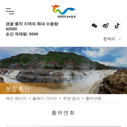
관광 풍치 지역의 최대 수용량:



42000
순간 적재량: 5000
한국어

문창 특산
메인 페이지
>
플레이 가이드
>
주변 음식
>
황하연회
황하연회