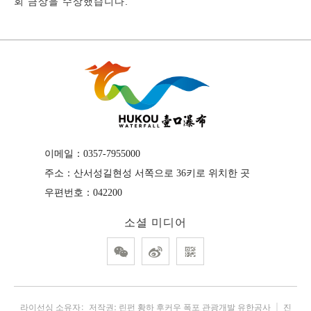
회 금상을 수상했습니다.
이메일：
0357-7955000
주소：
산서성길현성 서쪽으로 36키로 위치한 곳
우편번호：
042200
소셜 미디어



라이선싱 소유자：
저작권: 린펀 황하 후커우 폭포 관광개발 유한공사
｜
진