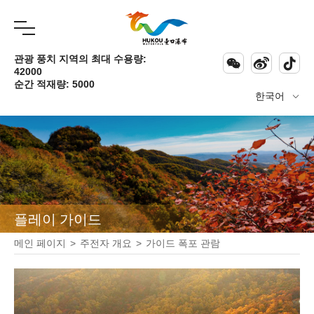
관광 풍치 지역의 최대 수용량:



42000
순간 적재량: 5000
한국어

플레이 가이드
메인 페이지
>
주전자 개요
>
가이드 폭포 관람